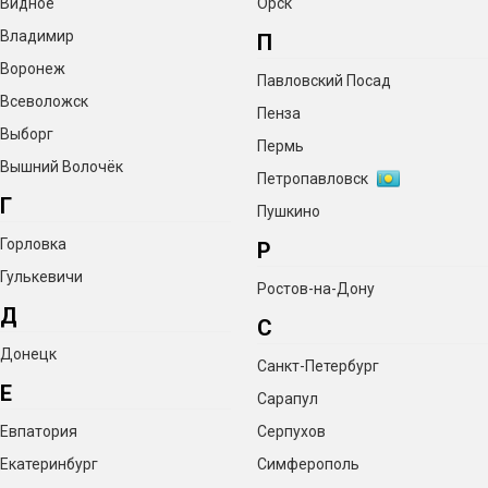
Видное
Орск
Владимир
П
Воронеж
Павловский Посад
Всеволожск
Пенза
Выборг
Пермь
Вышний Волочёк
Петропавловск
Г
Пушкино
Горловка
Р
Гулькевичи
Ростов-на-Дону
Д
С
Донецк
Санкт-Петербург
Е
Сарапул
Евпатория
Серпухов
Екатеринбург
Симферополь