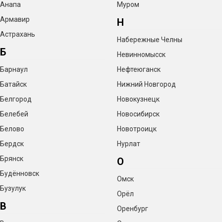
Анапа
Муром
Армавир
Н
Астрахань
Набережные Челны
Б
Невинномысск
Барнаул
Нефтеюганск
Батайск
Нижний Новгород
Белгород
Новокузнецк
Белебей
Новосибирск
Белово
Новотроицк
Бердск
Нурлат
Брянск
О
Будённовск
Омск
Бузулук
Орёл
В
Оренбург