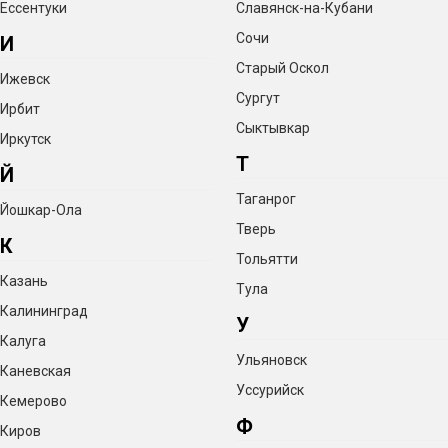
Ессентуки
Славянск-на-Кубани
Сочи
И
Старый Оскол
Ижевск
Сургут
Ирбит
Сыктывкар
Иркутск
Т
Й
Таганрог
Йошкар-Ола
Тверь
К
Тольятти
Казань
Тула
Калининград
У
Калуга
Ульяновск
Каневская
Уссурийск
Кемерово
Ф
Киров