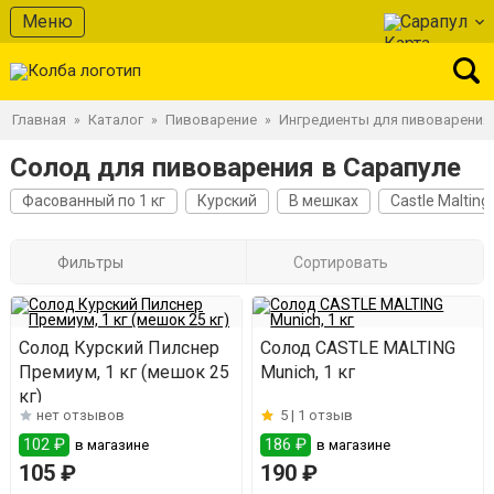
Меню
Сарапул
Главная
Каталог
Пивоварение
Ингредиенты для пивоварения
»
»
»
Солод для пивоварения в Сарапуле
Фасованный по 1 кг
Курский
В мешках
Castle Malting
Фильтры
Сортировать
Солод Курский Пилснер
Солод CASTLE MALTING
Премиум, 1 кг (мешок 25
Munich, 1 кг
кг)
нет отзывов
5 |
1 отзыв
102 ₽
186 ₽
в магазине
в магазине
105 ₽
190 ₽