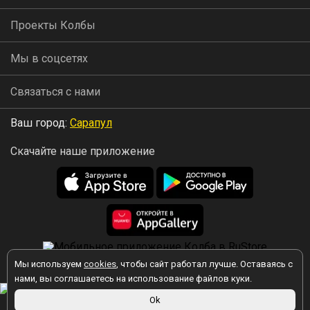
Проекты Колбы
Мы в соцсетях
Связаться с нами
Ваш город:
Сарапул
Скачайте наше приложение
Мы используем
cookies
, чтобы сайт работал лучше. Оставаясь с
2026 © Колба
нами, вы соглашаетесь на использование файлов куки.
Ok
Вы принимаете условия политики в отношении обработки
персональных данных
каждый раз, когда оставляете свои данные в