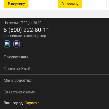
Стерилизация в Fansel Mini —
проще не бывает
На связи с 7:00 до 20:00
8 (800) 222-80-11
Всего 6 шагов, и любой продукт готов
или пишите в мессенджер:
Поместите продуты в банки по рецепту и закатайте
Покупателям
крышками. Можно использовать и ТВИСТ-офф, и
Проекты Колбы
СКО крышки.
Мы в соцсетях
Выберите режим работы — паровой или водяной.
Для парового режима заполните автоклав по
Связаться с нами
нижний уровень банок, для водяного — целиком.
Ваш город:
Сарапул
Поместите заготовки внутрь автоклава.