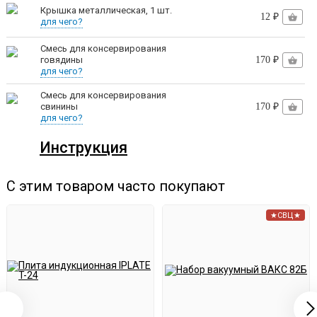
Крышка металлическая, 1 шт.
12 ₽
для чего?
тушенку из говядины;
Смесь для консервирования
паштет из печени;
говядины
170 ₽
для чего?
картошку с мясом;
Смесь для консервирования
маринованные грибы в автоклаве;
свинины
170 ₽
для чего?
скумбрию в масле;
Инструкция
борщ;
помидоры в маринаде;
С этим товаром часто покупают
лечо;
★СВЦ★
компоты;
каши и десятки других продуктов.
Легкий, прочный,
мобильный