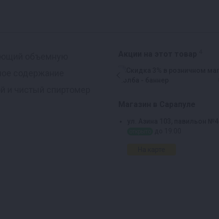
4
Акции на этот товар
ляющий объемную
тное содержание
ой и чистый спиртомер
Магазин в Сарапуле
ул. Азина 103, павильон №4
до 19:00
открыто
На карте