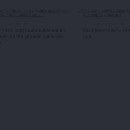
амогоноварение
Про самогоноварение
гон из картошки в домашних
Как приготовить са
иях: когда урожая слишком
дня
о