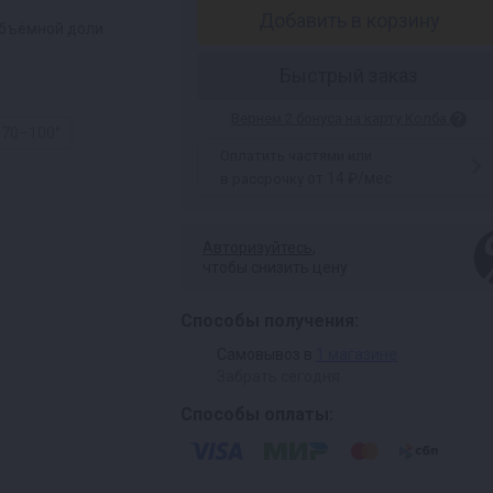
Добавить в корзину
объёмной доли
Быстрый заказ
Вернем 2 бонуса на карту Колба
70–100°
Оплатить частями или
от 14 ₽/мес
в рассрочку
Авторизуйтесь
,
чтобы снизить цену
Способы получения:
Самовывоз в
1 магазине
Забрать сегодня
Способы оплаты: