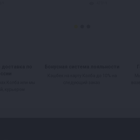
69
47319
и доставка по
Бонусная система лояльности
Г
оссии
Кэшбек на карту Колба до 10% на
Мы
нах Колба или мы
следующий заказ.
воз
й, курьером.