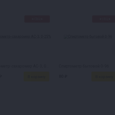
★СВЦ★
★СВЦ★
Ареометр-сахаромер АС-3, 0-25%
Спиртометр бытовой 0-96
₽
80 ₽