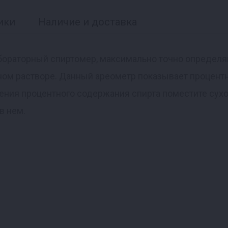
ики
Наличие и доставка
абораторный спиртомер, максимально точно опреде
дном растворе. Данный ареометр показывает процен
ления процентного содержания спирта поместите сух
в нем.