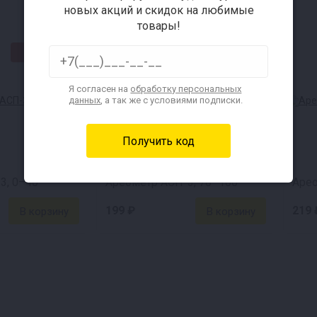
новых акций и скидок на любимые
товары!
★СВЦ★
★СВЦ★
Я согласен на
обработку персональных
данных
, а так же с условиями подписки.
3, 0–40°
Ареометр АСП-3, 70–100°
199 ₽
219 