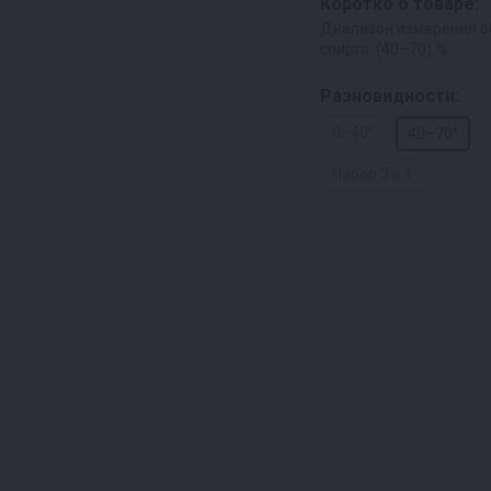
Коротко о товаре:
Диапазон измерения 
спирта: (40–70) %
Разновидности:
0–40°
40–70°
Набор 3 в 1