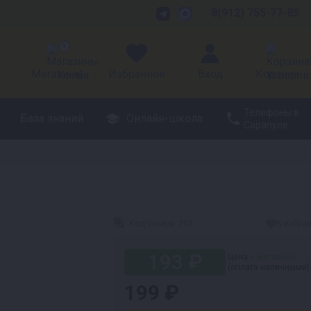
8(912) 755-77-85
1
Магазины
Избранное
Вход
Корзина
Телефоны в
База знаний
Онлайн-школа
Сарапуле
Код товара:
255
В избра
193 ₽
Цена
в магазине
(оплата наличными)
199 ₽