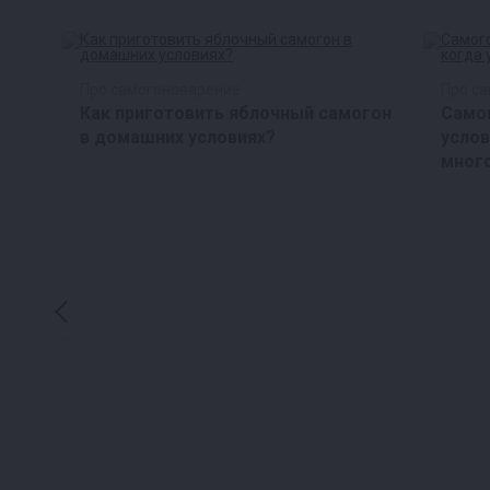
Про самогоноварение
Про с
Как приготовить яблочный самогон
Само
в домашних условиях?
услов
мног
для