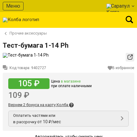
Меню
Сарапул
Прочие аксессуары
Тест-бумага 1-14 Ph
Код товара:
9402727
В избранное
105 ₽
Цена
в магазине
при оплате наличными
109 ₽
Вернем 2 бонуса на карту Колба
Оплатить частями или
от 10 ₽/мес
в рассрочку
Авторизуйтесь
,
чтобы снизить цену