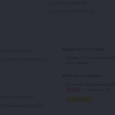
4
Акции на этот товар
тро с комфортом
 2-дюмовое кламповое
Магазин в Сарапуле
ул. Азина 103, павильон №4
— откроется в сб
закрыто
лаком, который
На карте
еограниченное время