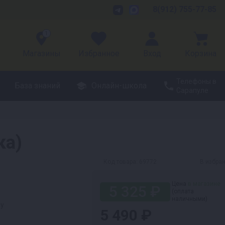
8(912) 755-77-85
1
Магазины
Избранное
Вход
Корзина
Телефоны в
База знаний
Онлайн-школа
Сарапуле
ка)
Код товара:
69772
В избра
Цена
в магазине
5 325 ₽
(оплата
наличными)
ру
5 490 ₽