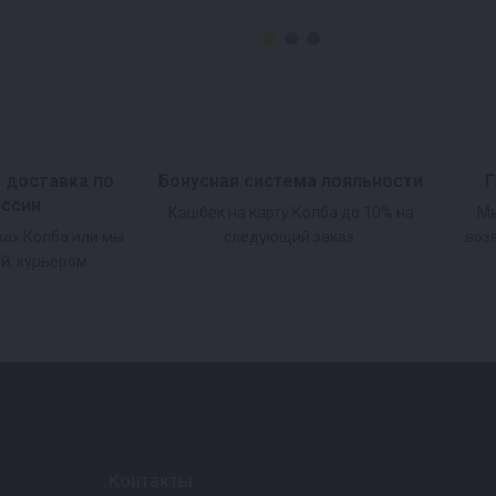
и доставка по
Бонусная система лояльности
Г
оссии
Кэшбек на карту Колба до 10% на
Мы
нах Колба или мы
следующий заказ.
воз
й, курьером.
Контакты