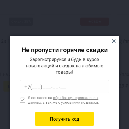
 — 3 кВт
жавеющая сталь
Скидка 25%
★СВЦ★
током — I
Не пропусти горячие скидки
Зарегистрируйся и будь в курсе
новых акций и скидок на любимые
товары!
 на 37 л
Кламповый хомут 2 дюйма
229 ₽
29 ₽
Я согласен на
обработку персональных
данных
, а так же с условиями подписки.