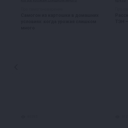
Про самогоноварение
Про с
Самогон из картошки в домашних
Расс
условиях: когда урожая слишком
ТЭН –
много
нку
60393
312