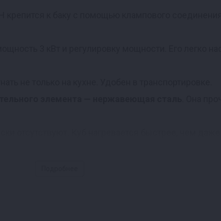
Н крепится к баку с помощью клампового соединения
ощность 3 кВт и регулировку мощности. Его легко на
нать не только на кухне. Удобен в транспортировке.
ательного элемента — нержавеющая сталь
. Она про
ски отсутствуют. Куб нагревается быстрее, чем даж
Подробнее