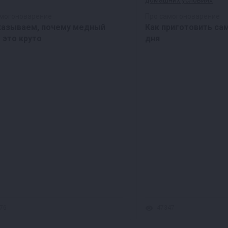
амогоноварение
Про самогоноварение
казываем, почему медный
Как приготовить са
 это круто
дня
76
47347