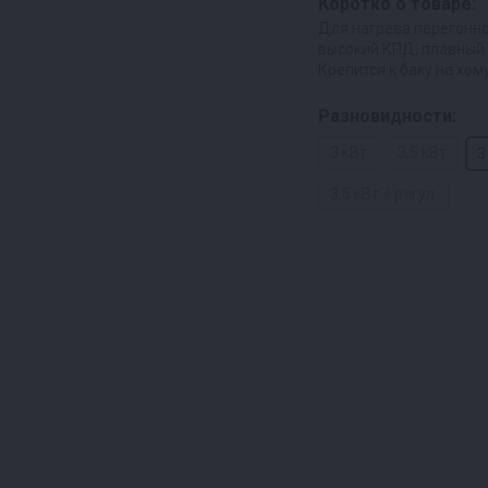
Коротко о товаре:
Для нагрева перегонно
высокий КПД, плавный
Крепится к баку на хом
Разновидности:
3 кВт
3,5 кВт
3
3,5 кВт + регул.