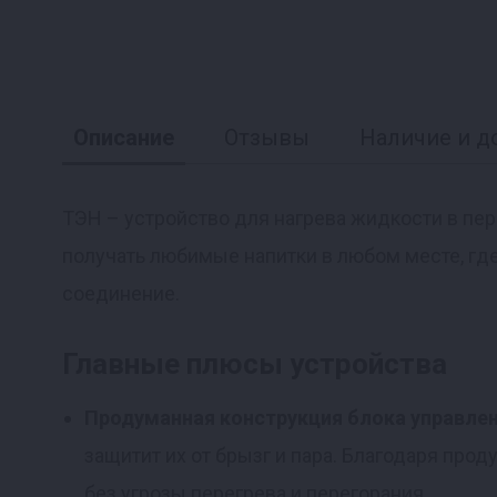
Описание
Отзывы
Наличие и д
ТЭН – устройство для нагрева жидкости в пе
получать любимые напитки в любом месте, где
Реклама
соединение.
Главные плюсы устройства
Продуманная конструкция блока управле
защитит их от брызг и пара. Благодаря пр
без угрозы перегрева и перегорания.