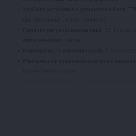
Удобная установка и демонтаж с бака.
ТЭ
быстро снимать и устанавливать.
Плавная регулировка нагрева.
ТЭН имеет м
определенные нужды.
Компактность и мобильность.
Позволяет г
Материал изготовления корпуса и нагрев
подвергается коррозии.
Высокий КПД.
Потери при нагреве практиче
плите с такой же мощностью.
Характеристики
Габаритные размеры — 351*102*110 мм