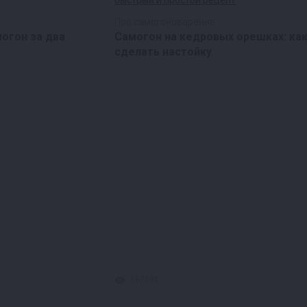
Про самогоноварение
могон за два
Самогон на кедровых орешках: ка
сделать настойку
167191