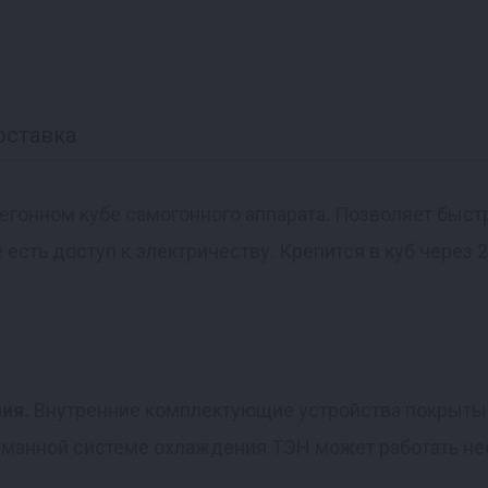
оставка
регонном кубе самогонного аппарата. Позволяет быс
 есть доступ к электричеству. Крепится в куб через
ния.
Внутренние комплектующие устройства покрыты 
одуманной системе охлаждения ТЭН может работать н