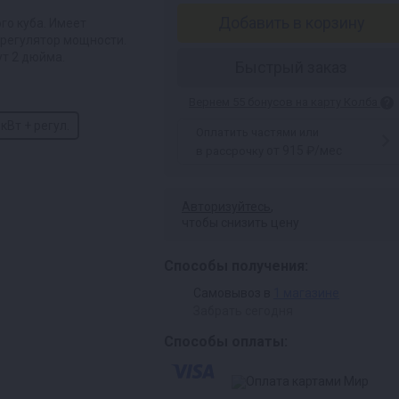
Добавить в корзину
го куба. Имеет
 регулятор мощности.
ут 2 дюйма.
Быстрый заказ
Вернем 55 бонусов на карту Колба
 кВт + регул.
Оплатить частями или
от 915 ₽/мес
в рассрочку
Авторизуйтесь
,
чтобы снизить цену
Способы получения:
Самовывоз в
1 магазине
Забрать сегодня
Способы оплаты: