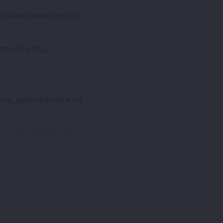
, позволяющего его
строить под
чна, долговечна и не
е на индукционной